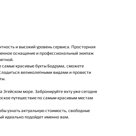
нтность и высокий уровень сервиса. Просторная
еменное оснащение и профессиональный экипаж
иятной.
е самые красивые бухты Бодрума, сможете
асладиться великолепными видами и провести
ты.
а Эгейском море. Забронируйте яхту уже сегодня
рское путешествие по самым красивым местам
обы узнать актуальную стоимость, свободные
ый идеально подойдет именно вам.