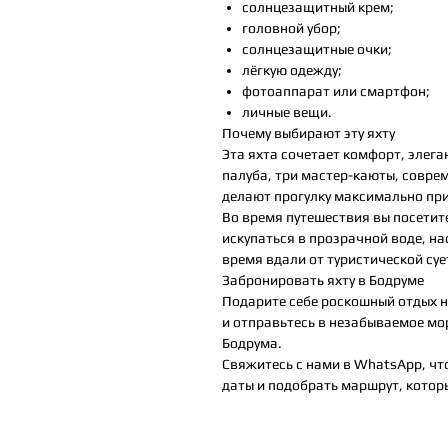
солнцезащитный крем;
головной убор;
солнцезащитные очки;
лёгкую одежду;
фотоаппарат или смартфон;
личные вещи.
Почему выбирают эту яхту
Эта яхта сочетает комфорт, элега
палуба, три мастер-каюты, совр
делают прогулку максимально пр
Во время путешествия вы посетит
искупаться в прозрачной воде, н
время вдали от туристической суе
Забронировать яхту в Бодруме
Подарите себе роскошный отдых н
и отправьтесь в незабываемое мо
Бодрума.
Свяжитесь с нами в WhatsApp, чт
даты и подобрать маршрут, котор