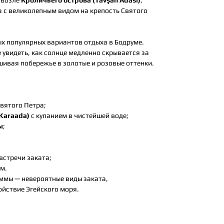
 возле
Кроличьего острова (Tavşan Adası)
;
 с великолепным видом на крепость Святого
ых популярных вариантов отдыха в Бодруме.
 увидеть, как солнце медленно скрывается за
шивая побережье в золотые и розовые оттенки.
вятого Петра;
(Karaada)
с купанием в чистейшей воде;
ы
;
встречи заката;
м.
ммы — невероятные виды заката,
йствие Эгейского моря.