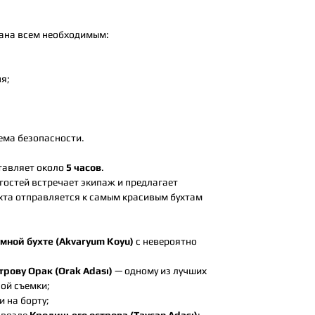
вана всем необходимым:
я;
ема безопасности.
тавляет около
5 часов
.
гостей встречает экипаж и предлагает
хта отправляется к самым красивым бухтам
мной бухте (Akvaryum Koyu)
с невероятно
трову Орак (Orak Adası)
— одному из лучших
ой съемки;
и на борту;