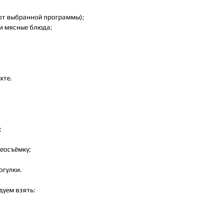
 от выбранной программы);
и мясные блюда;
хте.
;
еосъёмку;
огулки.
дуем взять: