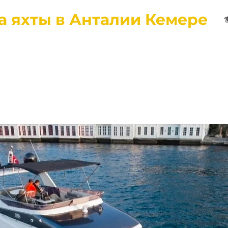
а яхты в Анталии Кемере
Home
Cities
Contacts
About Us
Reviews