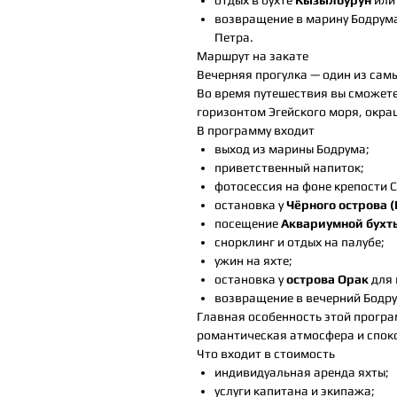
отдых в бухте
Кызылбурун
или
возвращение в марину Бодрума
Петра.
Маршрут на закате
Вечерняя прогулка — один из сам
Во время путешествия вы сможете
горизонтом Эгейского моря, окра
В программу входит
выход из марины Бодрума;
приветственный напиток;
фотосессия на фоне крепости С
остановка у
Чёрного острова 
посещение
Аквариумной бухт
снорклинг и отдых на палубе;
ужин на яхте;
остановка у
острова Орак
для 
возвращение в вечерний Бодру
Главная особенность этой програ
романтическая атмосфера и споко
Что входит в стоимость
индивидуальная аренда яхты;
услуги капитана и экипажа;