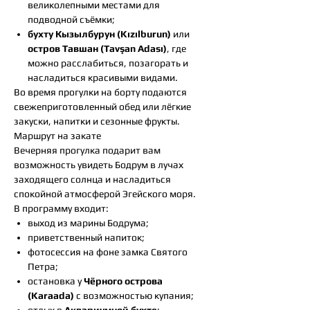
великолепными местами для
подводной съёмки;
бухту Кызылбурун (Kızılburun)
или
остров Тавшан (Tavşan Adası)
, где
можно расслабиться, позагорать и
насладиться красивыми видами.
Во время прогулки на борту подаются
свежеприготовленный обед или лёгкие
закуски, напитки и сезонные фрукты.
Маршрут на закате
Вечерняя прогулка подарит вам
возможность увидеть Бодрум в лучах
заходящего солнца и насладиться
спокойной атмосферой Эгейского моря.
В программу входит:
выход из марины Бодрума;
приветственный напиток;
фотосессия на фоне замка Святого
Петра;
остановка у
Чёрного острова
(Karaada)
с возможностью купания;