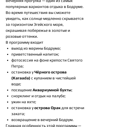
Вечерняя прогулка — один из самых
популярных вариантов отдыха в Бодруме.
Во время путешествия вы сможете
увидеть, как солнце медленно скрывается
за горизонтом Эгейского моря,
окрашивая побережье в золотые и
розовые оттенки.
В программу входит
выход из марины Бодрума;
приветственный напиток;
фотосессия на фоне крепости Святого
Петра;
остановка у
Чёрного острова
(Karaada)
с купанием в чистейшей
воде;
посещение
Аквариумной бухты
;
снорклинг и отдых на палубе;
ужин на яхте;
остановка у
острова Орак
для встречи
заката;
возвращение в вечерний Бодрум.
Главная особенность этой программы —