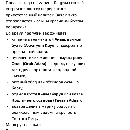
После выхода из марины Бодрума гостей
встречает экипаж и предлагает
приветственный напиток. Затем яхта
отправляется к самым красивым бухтам
побережья.
Во время прогулки вас ожидает
купание в знаменитой
Аквариумной
бухте (Akvaryum Koyu)
с невероятно
прозрачной водой;
путешествие к живописному
острову
Орак (Orak Adası)
— одному из лучших
мест для снорклинга и подводной
съемки;
вкусный обед или лёгкие закуски на
борту;
отдых в бухте
Кызылбурун
или возле
Кроличьего острова (Tavşan Adası)
;
возвращение в марину Бодрума с
великолепным видом на крепость
Святого Петра.
Маршрут на закате