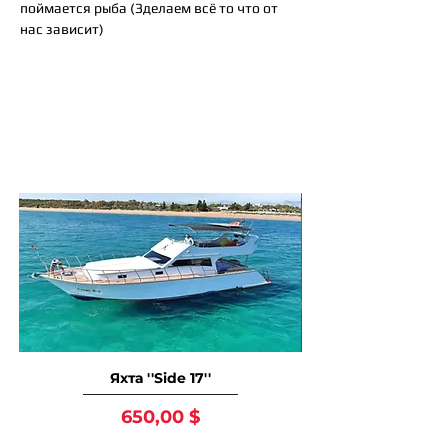
поймается рыба (Зделаем всё то что от
нас зависит)
Так же вам могут
понравится
Яхта ''Side 17''
Цена
650,00 $