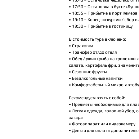
• 16:45 – Остановка недалеко от 
• 17:50 – Остановка в бухте «Лунн
• 18:55 – Прибытие в порт Кемера
• 19:10 – Конец экскурсии / сбор в
• 19:30 – Прибытие в гостиницу
В стоимость тура включено:
• Страховка
• Трансфер от/до отеля
• Обед / ужин (рыба на гриле или 
салата, картофель фри, знамениты
• Сезонные фрукты
• Безалкогольные напитки
• Комфортабельный микро-автобу
Рекомендуем взять с собой:
• Предметы необходимые для плава
• Легкая одежда, головной убор, 
загара
• Фотоаппарат или видеокамеру
• Деньги для оплаты дополнительн