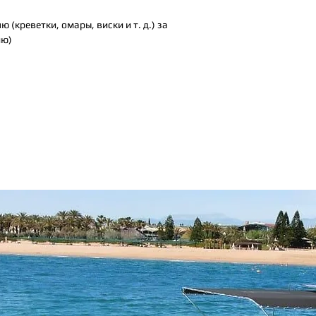
 (креветки, омары, виски и т. д.) за
ию)
Так же вам могут понравится