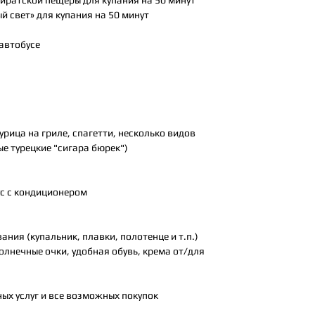
Пиратской пещеры для купания на 50 минут
ый свет» для купания на 50 минут
 автобусе
курица на гриле, спагетти, несколько видов
е турецкие "сигара бюрек")
с с кондиционером
ния (купальник, плавки, полотенце и т.п.)
солнечные очки, удобная обувь, крема от/для
ых услуг и все возможных покупок