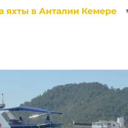
а яхты в Анталии Кемере
вная
Города
О нас
Отзывы
Контакты