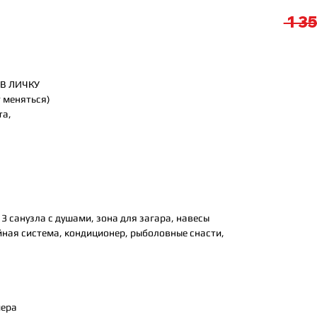
 1 3
В ЛИЧКУ
 меняться)
та,
, 3 санузла с душами, зона для загара, навесы
ная система, кондиционер, рыболовные снасти,
мера