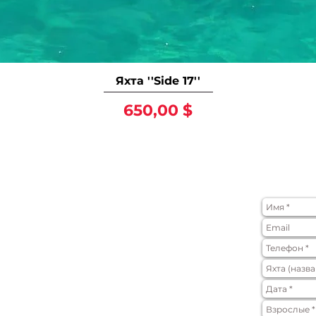
Яхта ''Side 17''
Цена
650,00 $
ФОРМА ЗА