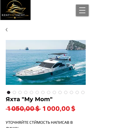
Яхта "My Mom"
Обычная
Спеццена
 1 050,00 $ 
1 000,00 $
цена
УТОЧНЯЙТЕ СТЙМОСТЬ НАПИСАВ В