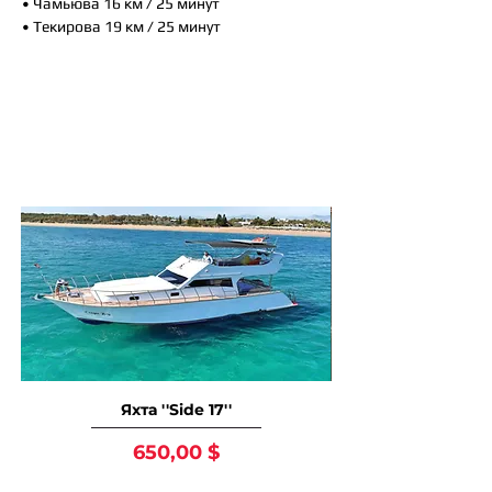
• Чамьюва 16 км / 25 минут
• Текирова 19 км / 25 минут
Так же вам могут
понравится
Яхта ''Side 17''
Цена
650,00 $