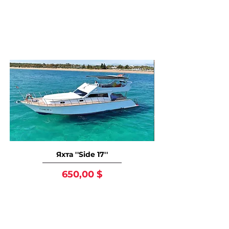
Так же вам могут
понравится
Яхта ''Side 17''
Цена
650,00 $