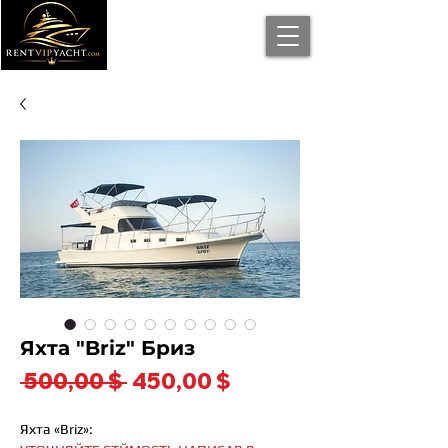
Яхта "Briz" Бриз
Обычная
Спеццена
 500,00 $ 
450,00 $
цена
Яхта «Briz»: