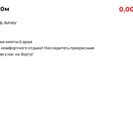
0,00
30м
В ЛИЧКУ
вых каюты,6 душа
о комфортного отдыха! Насладитесь прекрасным
 у нас на борту!