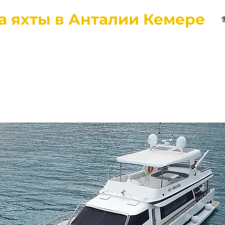
а яхты в Анталии Кемере
вная
Города
О нас
Отзывы
Контакты