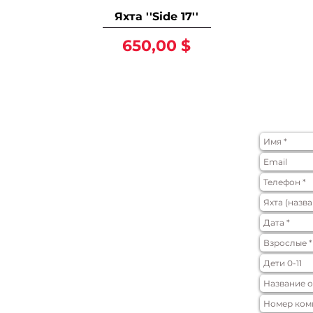
Яхта ''Side 17''
Цена
650,00 $
ФОРМА ЗА