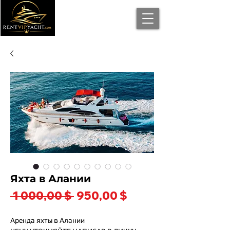
Яхта в Алании
Обычная
Спеццена
 1 000,00 $ 
950,00 $
цена
Аренда яхты в Алании