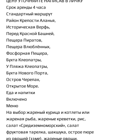
ЦЕНУ УТОЧНЯЙТЕ НАПИСАВ В ЛИЧКУ
Срок аренды 4 часа
Стандартный маршрут
Район Крепости Аланья,
Историческая Верфь,
Перед Красной Башней,
Пещера Пиратов,
Пещера Влюблённых,
Фосфорная Пещера,
Бухта Клеопатры,
У Пляжа Клеопатры,
Бухта Нового Порта,
Остров Черепах,
Открытое Море.
Еда и напитки
Включено
Меню
На выбор жареный курица и котлеты или
жареная рыба, жареные креветки, рис,
салат «Средиземноморский», салат
фруктовая тарелка, шакшука, острое пюре
из овощей (эзме), жареные овощи,