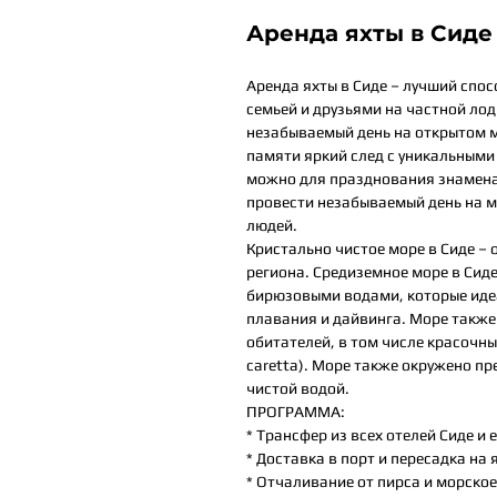
Аренда яхты в Сиде
Аренда яхты в Сиде – лучший спо
семьей и друзьями на частной лод
незабываемый день на открытом м
памяти яркий след с уникальными
можно для празднования знамена
провести незабываемый день на мо
людей.
Кристально чистое море в Сиде –
региона. Средиземное море в Сид
бирюзовыми водами, которые иде
плавания и дайвинга. Море такж
обитателей, в том числе красочны
caretta). Море также окружено п
чистой водой.
ПРОГРАММА:
* Трансфер из всех отелей Сиде и 
* Доставка в порт и пересадка на 
* Отчаливание от пирса и морско