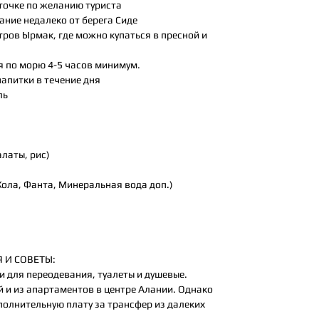
 точке по желанию туриста
ание недалеко от берега Сиде
тров Ырмак, где можно купаться в пресной и
я по морю 4-5 часов минимум.
напитки в течение дня
ль
алаты, рис)
Кола, Фанта, Минеральная вода доп.)
И СОВЕТЫ:
и для переодевания, туалеты и душевые.
ей и из апартаментов в центре Алании. Однако
олнительную плату за трансфер из далеких