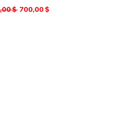
Обычная
Спеццена
,00 $ 
700,00 $
цена