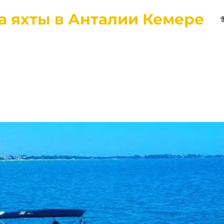
а яхты в Анталии Кемере
вная
Города
О нас
Отзывы
Контакты