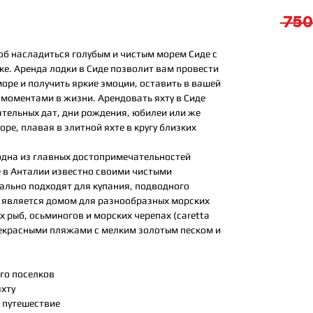
 750
соб насладиться голубым и чистым морем Сиде с
ке. Аренда лодки в Сиде позволит вам провести
оре и получить яркие эмоции, оставить в вашей
 моментами в жизни. Арендовать яхту в Сиде
тельных дат, дни рождения, юбилеи или же
ре, плавая в элитной яхте в кругу близких
 одна из главных достопримечательностей
е в Анталии известно своими чистыми
ально подходят для купания, подводного
е является домом для разнообразных морских
х рыб, осьминогов и морских черепах (caretta
рекрасными пляжами с мелким золотым песком и
его поселков
яхту
е путешествие