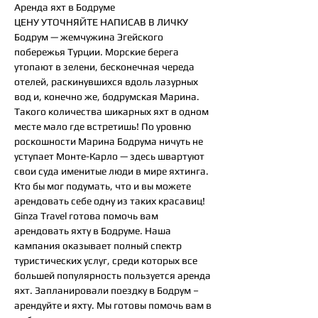
Аренда яхт в Бодруме
ЦЕНУ УТОЧНЯЙТЕ НАПИСАВ В ЛИЧКУ
Бодрум — жемчужина Эгейского
побережья Турции. Морские берега
утопают в зелени, бесконечная череда
отелей, раскинувшихся вдоль лазурных
вод и, конечно же, бодрумская Марина.
Такого количества шикарных яхт в одном
месте мало где встретишь! По уровню
роскошности Марина Бодрума ничуть не
уступает Монте-Карло — здесь швартуют
свои суда именитые люди в мире яхтинга.
Кто бы мог подумать, что и вы можете
арендовать себе одну из таких красавиц!
Ginza Travel готова помочь вам
арендовать яхту в Бодруме. Наша
кампания оказывает полный спектр
туристических услуг, среди которых все
большей популярность пользуется аренда
яхт. Запланировали поездку в Бодрум –
арендуйте и яхту. Мы готовы помочь вам в