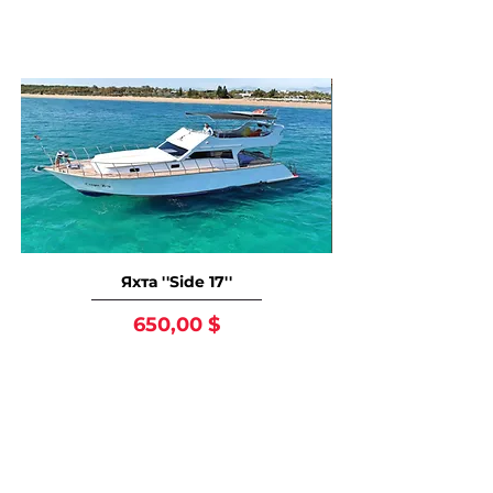
понравится
Яхта ''Side 17''
Цена
650,00 $